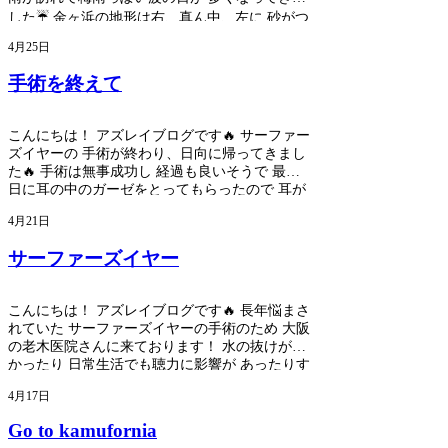
した☔️ 金ヶ浜の地形は右、真ん中、左に 砂がつ
き、潮によってかなり 変化する地形となってお
4月25日
ります🤔 引いてる時の方が 素直なブレイクが多
いのかな といった感じですね！ 本日からインド
手術を終えて
ネシアに 撮影にいって参ります🔥 2週間ほど行
くので レッスンは今月の残りは お休みさせてい
ただきます🙇🏼‍♂️ 再開は7月2日からとなります！
こんにちは！ アズレイブログです🔥 サーファー
よろしくお願いします🙇🏼‍♂️ インドネシアでの様
ズイヤーの 手術が終わり、日向に帰ってきまし
子も SNSでもお伝えしたいので 見てもらえると
た🔥 手術は無事成功し 経過も良いそうで 最終
嬉しいです☺️ 良い映像、写真を残せるように 頑
日に耳の中のガーゼをとってもらったので 耳が
張ってきます！！ 応援よろしくお願いします⚡️
聞こえるようになりました！ まだ皮膚の腫れや
4月21日
出血は あるものの、鼓膜がしっかり 見えたこと
と、聞こえなかったり 水が抜けない辛さから解
サーファーズイヤー
放された事が 本当に嬉しいです😂 中西先生、本
当に ありがとうございました🙇🏼‍♂️ ゴールデンウ
ィーク中のスクールのご予約は 一旦受けており
こんにちは！ アズレイブログです🔥 長年悩まさ
ますが 個人的に耳の状態と波の状況で 難しいと
れていた サーファーズイヤーの手術のため 大阪
判断した場合は リスケさせていただく事もある
の老木医院さんに来ております！ 水の抜けが悪
かと思います🙇🏼‍♂️ 臨機応変に対応させていただ
かったり 日常生活でも聴力に影響が あったりす
きますので よろしくお願いします🙇🏼‍♂️ またコー
るため今回 手術することにしました🙇🏼‍♂️ 今回手
チングに関しましては 明日から復帰して ゴール
4月17日
術をしてくれる中西先生は 今までに沢山のサー
デンウィークもバリバリ やりますのでよろしく
ファーズイヤーの 手術をされた先生なので 安心
Go to kamufornia
お願いします🔥 ゴールデンウィーク中の予約も
してお任せできます😊 また術後落ち着いたら 内
もうあまり空きがありませんので 希望の方は早