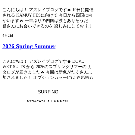
容等ブログ書こうと思います😊 今回手術をする
めに！ ご連絡頂ければと思います🔥 2回の手術
ことで ゴールデンウィーク中のスクールが 難し
こんにちは！ アズレイブログです🔥 19日に開催
を経て 最強になりましたので 今年はこれから暴
くなるかもしれません。 お客様にはご迷惑をお
される KAMUY FESに向けて 今日から四国に向
れていきます😜
かけしますが また再開するタイミングで アナウ
かいます🔥 一年ぶりの四国は波もありそうだし
ンスしますので 今しばらくお待ち下さい！🔥
皆さんにお会いできるのを 楽しみにしておりま
す！😊 今年もみんなで楽しい 大会を作れたらと
4月2日
思います！ よろしくお願いします❤️‍🔥
2026 Spring Summer
こんにちは！ アズレイブログです🔥 DOVE
WET SUITS から 2026のスプリングサマーの カ
タログが届きました🔥 今回は新色がたくさん追
加されました！ オプションカラーには 迷彩柄も
😎 僕もさっそく新色を使いたいと思います😊 カ
タログや新色の生地のサンプルありますのでこ
SURFING
のタイミングで今年の春夏ウエットスーツ オー
ダーしませんか？😊 ご気軽にご連絡下さい⚡️
SCHOOL & LESSON
アズレイ サーフィンスクール・レッスン
〒883-0022 宮崎県日向市平岩2221-1