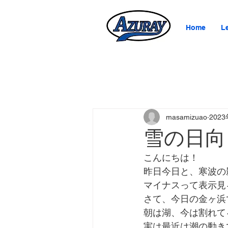
Home
L
masamizuao
202
雪の日向
こんにちは！
昨日今日と、寒波の
マイナスって表示見
さて、今日の金ヶ浜
朝は湖、今は割れて
実は最近は潮の動き