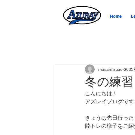
Home
L
masamizuao
202
冬の練習
こんにちは！
アズレイブログです
きょうは先日行った
陸トレの様子をご紹