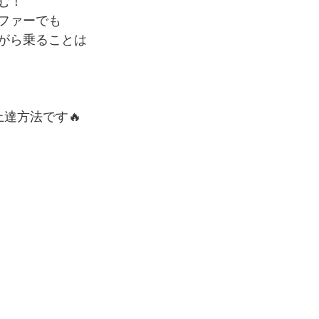
む！
ファーでも
がら乗ることは
達方法です🔥