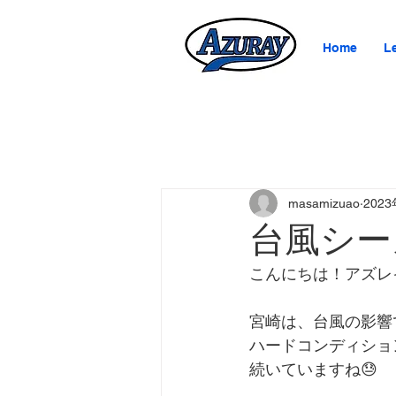
Home
L
masamizuao
202
台風シー
こんにちは！アズレ
宮崎は、台風の影響
ハードコンディション
続いていますね😓