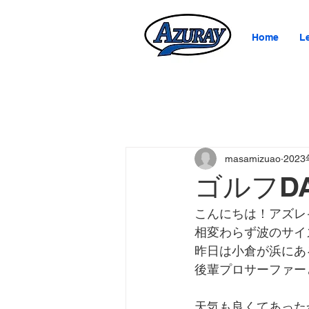
Home
L
masamizuao
202
ゴルフD
こんにちは！アズレ
相変わらず波のサイ
昨日は小倉が浜にあ
後輩プロサーファー
天気も良くてあった